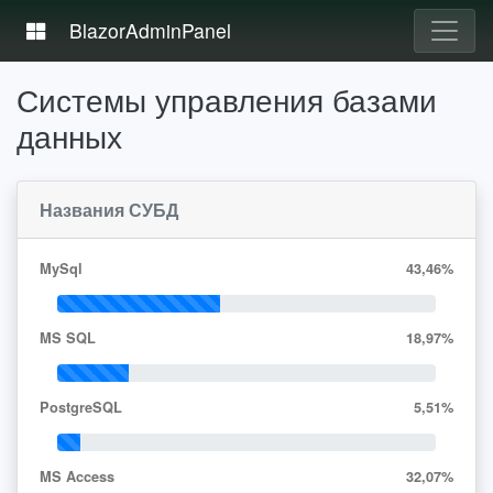
BlazorAdminPanel
Системы управления базами
данных
Названия СУБД
MySql
43,46
%
43,46
%
MS SQL
18,97
%
18,97
%
PostgreSQL
5,51
%
5,51
%
MS Access
32,07
%